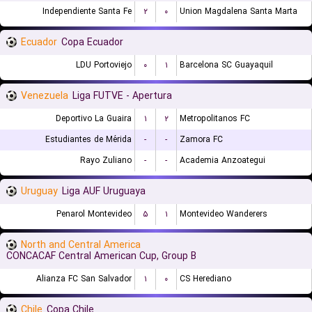
Independiente Santa Fe
۲
۰
Union Magdalena Santa Marta
Ecuador
Copa Ecuador
LDU Portoviejo
۰
۱
Barcelona SC Guayaquil
Venezuela
Liga FUTVE - Apertura
Deportivo La Guaira
۱
۲
Metropolitanos FC
Estudiantes de Mérida
-
-
Zamora FC
Rayo Zuliano
-
-
Academia Anzoategui
Uruguay
Liga AUF Uruguaya
Penarol Montevideo
۵
۱
Montevideo Wanderers
North and Central America
CONCACAF Central American Cup, Group B
Alianza FC San Salvador
۱
۰
CS Herediano
Chile
Copa Chile