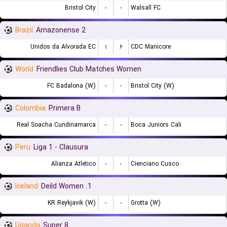
Bristol City
-
-
Walsall FC
Brazil
Amazonense 2
Unidos da Alvorada EC
۱
۶
CDC Manicore
World
Friendlies Club Matches Women
FC Badalona (W)
-
-
Bristol City (W)
Colombia
Primera B
Real Soacha Cundinamarca
-
-
Boca Juniors Cali
Peru
Liga 1 - Clausura
Alianza Atletico
-
-
Cienciano Cusco
Iceland
1. Deild Women
KR Reykjavik (W)
-
-
Grotta (W)
Uganda
Super 8