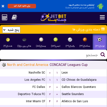
اپلیکیشن جت بت مختص اندروید
برای دانلود کلیک کنید
(دسترسی آسان و بدون فیلترشکن به سایت)
دسته بندی ورزش ها
فوتبال(۱۳۰)
بسکتبال(۳۶)
والیبال(۲۹)
تنیس(۱۵۹)
بیسبال(۵۵)
هاکی روی یخ(۱)
هندبال(۴)
North and Central America
CONCACAF Leagues Cup
Nashville SC
۰
۱
Leon
Los Angeles FC
۱
۱
CD Chivas de Guadalajara
FC Dallas
۲
۰
Gallos Blancos Queretaro
Deportivo Toluca FC
۲
۰
Seattle Sounders
Inter Miami CF
۴
۲
Atletico de San Luis