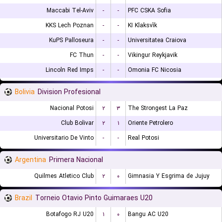
Maccabi Tel-Aviv
-
-
PFC CSKA Sofia
KKS Lech Poznan
-
-
KI Klaksvík
KuPS Palloseura
-
-
Universitatea Craiova
FC Thun
-
-
Vikingur Reykjavik
Lincoln Red Imps
-
-
Omonia FC Nicosia
Bolivia
Division Profesional
Nacional Potosi
۲
۳
The Strongest La Paz
Club Bolivar
۲
۱
Oriente Petrolero
Universitario De Vinto
-
-
Real Potosi
Argentina
Primera Nacional
Quilmes Atletico Club
۲
۰
Gimnasia Y Esgrima de Jujuy
Brazil
Torneio Otavio Pinto Guimaraes U20
Botafogo RJ U20
۱
۰
Bangu AC U20