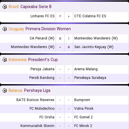
Brazil
Capixaba Serie B
Linhares FC ES
۲
۰
CTE Colatina FC ES
Uruguay
Primera Division Women
CA Penarol (W)
۵
۱
Montevideo Wanderers (W)
Montevideo Wanderers (W)
۰
۵
San Jacinto Keguay (W)
Indonesia
President's Cup
Persija Jakarta
-
-
Arema Malang
Persib Bandung
-
-
Persebaya Surabaya
Belarus
Pershaya Liga
BATE Borisov Reserves
-
-
Bumprom
FC Molodechno
-
-
Volna Pinsk
FC Orsha
-
-
FC Gomel 2
Kommunalnik Slonim
-
-
FC Minsk 2