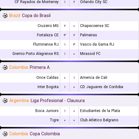
CF Rayados de Monterrey
۱
۲
Orlando City SC
Brazil
Copa do Brasil
Cruzeiro MG
۲
۰
Chapecoense SC
Fortaleza CE
۳
۲
Palmeiras
Fluminense RJ
۱
۳
Vasco da Gama RJ
Gremio Porto Alegrense RS
۱
۰
Mirassol FC
Colombia
Primera A
Once Caldas
۰
۱
America de Cali
Inter Bogota
۱
۰
CD Jaguares de Cordoba
Argentina
Liga Profesional - Clausura
Boca Juniors
۱
۰
Estudiantes de la Plata
Tigre
۰
۰
Club Atletico Belgrano
Colombia
Copa Colombia