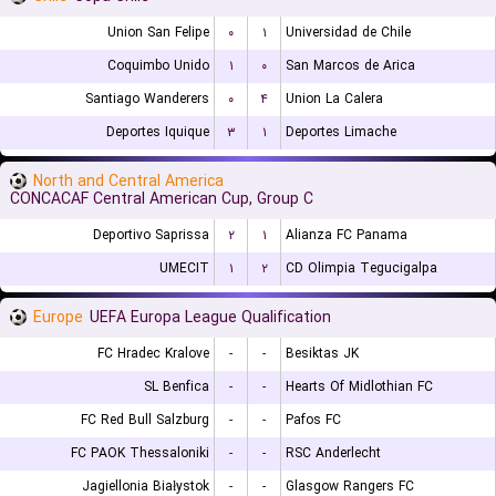
Union San Felipe
۰
۱
Universidad de Chile
Coquimbo Unido
۱
۰
San Marcos de Arica
Santiago Wanderers
۰
۴
Union La Calera
Deportes Iquique
۳
۱
Deportes Limache
North and Central America
CONCACAF Central American Cup, Group C
Deportivo Saprissa
۲
۱
Alianza FC Panama
UMECIT
۱
۲
CD Olimpia Tegucigalpa
Europe
UEFA Europa League Qualification
FC Hradec Kralove
-
-
Besiktas JK
SL Benfica
-
-
Hearts Of Midlothian FC
FC Red Bull Salzburg
-
-
Pafos FC
FC PAOK Thessaloniki
-
-
RSC Anderlecht
Jagiellonia Białystok
-
-
Glasgow Rangers FC