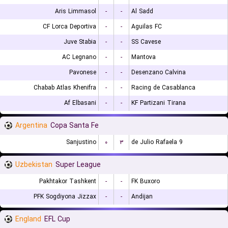
Aris Limmasol
-
-
Al Sadd
CF Lorca Deportiva
-
-
Aguilas FC
Juve Stabia
-
-
SS Cavese
AC Legnano
-
-
Mantova
Pavonese
-
-
Desenzano Calvina
Chabab Atlas Khenifra
-
-
Racing de Casablanca
Af Elbasani
-
-
KF Partizani Tirana
Argentina
Copa Santa Fe
Sanjustino
۰
۳
9 de Julio Rafaela
Uzbekistan
Super League
Pakhtakor Tashkent
-
-
FK Buxoro
PFK Sogdiyona Jizzax
-
-
Andijan
England
EFL Cup