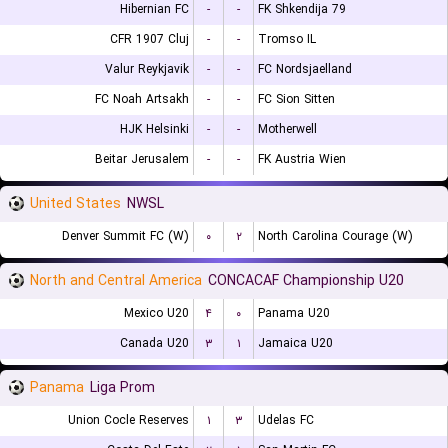
Hibernian FC
-
-
FK Shkendija 79
CFR 1907 Cluj
-
-
Tromso IL
Valur Reykjavik
-
-
FC Nordsjaelland
FC Noah Artsakh
-
-
FC Sion Sitten
HJK Helsinki
-
-
Motherwell
Beitar Jerusalem
-
-
FK Austria Wien
United States
NWSL
Denver Summit FC (W)
۰
۲
North Carolina Courage (W)
North and Central America
CONCACAF Championship U20
Mexico U20
۴
۰
Panama U20
Canada U20
۳
۱
Jamaica U20
Panama
Liga Prom
Union Cocle Reserves
۱
۳
Udelas FC