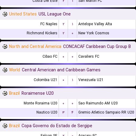
Costa Del Este
۲
۱
San Martin FC
United States
USL League One
FC Naples
۲
۱
Antelope Valley Alta
Richmond Kickers
۲
۰
New York Cosmos
North and Central America
CONCACAF Caribbean Cup Group B
Cibao FC
۰
۰
Cavaliers FC
World
Central American and Caribbean Games
Colombia U21
۰
۱
Venezuela U21
Brazil
Roraimense U20
Monte Roraima U20
۰
۰
Sao Raimundo AM U20
Nautico U20
۳
۴
Gremio Atletico Sampaio RR U20
Brazil
Copa Governo do Estado de Sergipe
Falcon SE
۲
۰
Aracaju FC