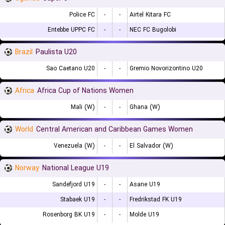
Police FC
-
-
Airtel Kitara FC
Entebbe UPPC FC
-
-
NEC FC Bugolobi
Brazil
Paulista U20
Sao Caetano U20
-
-
Gremio Novorizontino U20
Africa
Africa Cup of Nations Women
Mali (W)
-
-
Ghana (W)
World
Central American and Caribbean Games Women
Venezuela (W)
-
-
El Salvador (W)
Norway
National League U19
Sandefjord U19
-
-
Asane U19
Stabaek U19
-
-
Fredrikstad FK U19
Rosenborg BK U19
-
-
Molde U19