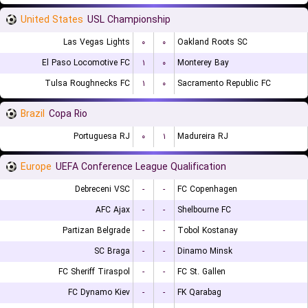
United States
USL Championship
Las Vegas Lights
۰
۰
Oakland Roots SC
El Paso Locomotive FC
۱
۰
Monterey Bay
Tulsa Roughnecks FC
۱
۰
Sacramento Republic FC
Brazil
Copa Rio
Portuguesa RJ
۰
۱
Madureira RJ
Europe
UEFA Conference League Qualification
Debreceni VSC
-
-
FC Copenhagen
AFC Ajax
-
-
Shelbourne FC
Partizan Belgrade
-
-
Tobol Kostanay
SC Braga
-
-
Dinamo Minsk
FC Sheriff Tiraspol
-
-
FC St. Gallen
FC Dynamo Kiev
-
-
FK Qarabag