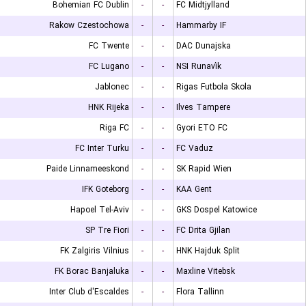
Bohemian FC Dublin
-
-
FC Midtjylland
Rakow Czestochowa
-
-
Hammarby IF
FC Twente
-
-
DAC Dunajska
FC Lugano
-
-
NSI Runavík
Jablonec
-
-
Rigas Futbola Skola
HNK Rijeka
-
-
Ilves Tampere
Riga FC
-
-
Gyori ETO FC
FC Inter Turku
-
-
FC Vaduz
Paide Linnameeskond
-
-
SK Rapid Wien
IFK Goteborg
-
-
KAA Gent
Hapoel Tel-Aviv
-
-
GKS Dospel Katowice
SP Tre Fiori
-
-
FC Drita Gjilan
FK Zalgiris Vilnius
-
-
HNK Hajduk Split
FK Borac Banjaluka
-
-
Maxline Vitebsk
Inter Club d'Escaldes
-
-
Flora Tallinn