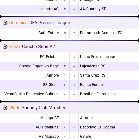
Lagarto AC
۲
۰
AA Guarany SE
Dominica
DFA Premier League
Bath Estate
۵
۲
Portsmouth Bombers FC
Brazil
Gaucho Serie A2
EC Pelotas
۱
۰
Uniao Frederiquense
Gremio Esportivo Bage
۲
۰
Lajeadense RS
Aimore
۱
۱
Santa Cruz RS
GE Gloria
۰
۱
Passo Fundo
EC Veranópolis Recreativo Cultural
۰
۰
Brasil de Farroupilha
World
Friendly Club Matches
Malaga CF
-
-
Al Arabi
AC Fiorentina
-
-
Deportivo La Coruna
AS Monaco
-
-
Getafe