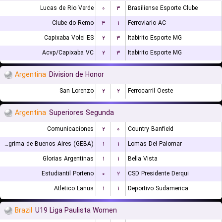
Lucas de Rio Verde
۰
۳
Brasiliense Esporte Clube
Clube do Remo
۳
۱
Ferroviario AC
Capixaba Volei ES
۲
۳
Itabirito Esporte MG
Acvp/Capixaba VC
۲
۳
Itabirito Esporte MG
Argentina
Division de Honor
San Lorenzo
۲
۲
Ferrocarril Oeste
Argentina
Superiores Segunda
Comunicaciones
۲
۰
Country Banfield
Gimnasia y Esgrima de Buenos Aires (GEBA)
۱
۱
Lomas Del Palomar
Glorias Argentinas
۱
۱
Bella Vista
Estudiantil Porteno
۰
۲
CSD Presidente Derqui
Atletico Lanus
۱
۱
Deportivo Sudamerica
Brazil
U19 Liga Paulista Women