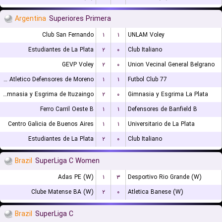
Argentina
Superiores Primera
Club San Fernando
۱
۱
UNLAM Voley
Estudiantes de La Plata
۲
۰
Club Italiano
GEVP Voley
۲
۰
Union Vecinal General Belgrano
Club Atletico Defensores de Moreno
۱
۱
77 Futbol Club
Gimnasia y Esgrima de Ituzaingo
۲
۰
Gimnasia y Esgrima La Plata
Ferro Carril Oeste B
۱
۱
Defensores de Banfield B
Centro Galicia de Buenos Aires
۱
۱
Universitario de La Plata
Estudiantes de La Plata
۲
۰
Club Italiano
Brazil
SuperLiga C Women
Adas PE (W)
۱
۳
Desportivo Rio Grande (W)
Clube Matense BA (W)
۲
۰
Atletica Banese (W)
Brazil
SuperLiga C