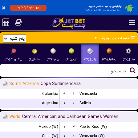
اپلیکیشن جت بت مختص اندروید
برای دانلود کلیک کنید
(دسترسی آسان و بدون فیلترشکن به سایت)
دسته بندی ورزش ها
فوتبال(۱۳۰)
بسکتبال(۳۵)
والیبال(۲۹)
تنیس(۱۴۲)
بیسبال(۴۲)
هندبال(۴)
پینگ پونگ(۱۷۰)
South America
Copa Sudamericana
Colombia
۳
۱
Venezuela
Argentina
۱
۰
Bolivia
World
Central American and Caribbean Games Women
Mexico (W)
۰
۳
Puerto Rico (W)
Cuba (W)
۱
۱
Venezuela (W)