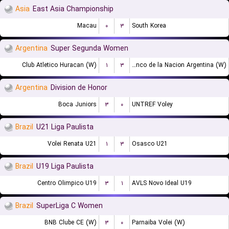
Asia
East Asia Championship
Macau
۰
۳
South Korea
Argentina
Super Segunda Women
Club Atletico Huracan (W)
۱
۳
Banco de la Nacion Argentina (W)
Argentina
Division de Honor
Boca Juniors
۳
۰
UNTREF Voley
Brazil
U21 Liga Paulista
Volei Renata U21
۱
۳
Osasco U21
Brazil
U19 Liga Paulista
Centro Olimpico U19
۳
۱
AVLS Novo Ideal U19
Brazil
SuperLiga C Women
BNB Clube CE (W)
۳
۰
Parnaiba Volei (W)