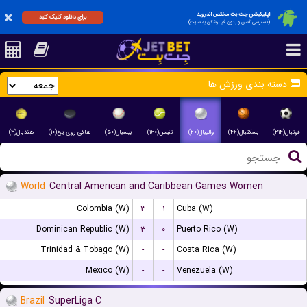
اپلیکیشن جت بت مختص اندروید
برای دانلود کلیک کنید
(دسترسی آسان و بدون فیلترشکن به سایت)
دسته بندی ورزش ها
فوتبال(۲۱۴)
بسکتبال(۴۶)
والیبال(۲۰)
تنیس(۱۶۰)
بیسبال(۵۰)
هاکی روی یخ(۱۰)
هندبال(۴)
World
Central American and Caribbean Games Women
Colombia (W)
۳
۱
Cuba (W)
Dominican Republic (W)
۳
۰
Puerto Rico (W)
Trinidad & Tobago (W)
-
-
Costa Rica (W)
Mexico (W)
-
-
Venezuela (W)
Brazil
SuperLiga C