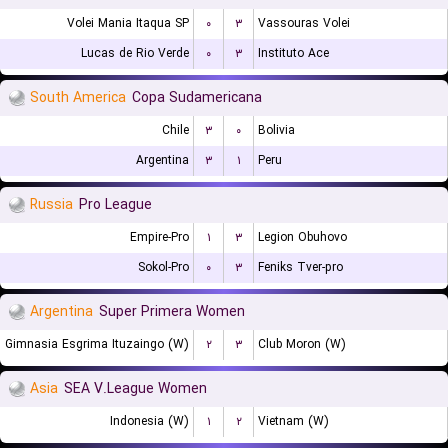
Volei Mania Itaqua SP
۰
۳
Vassouras Volei
Lucas de Rio Verde
۰
۳
Instituto Ace
South America
Copa Sudamericana
Chile
۳
۰
Bolivia
Argentina
۳
۱
Peru
Russia
Pro League
Empire-Pro
۱
۳
Legion Obuhovo
Sokol-Pro
۰
۳
Feniks Tver-pro
Argentina
Super Primera Women
Gimnasia Esgrima Ituzaingo (W)
۲
۳
Club Moron (W)
Asia
SEA V.League Women
Indonesia (W)
۱
۲
Vietnam (W)